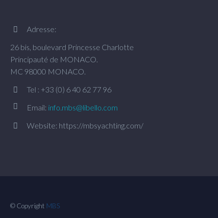
Adresse:


26 bis, boulevard Princesse Charlotte
Principauté de MONACO.
MC 98000 MONACO.
Tel : +33 (0) 6 40 62 77 96




Email:
info.mbs@libello.com
Website: https://mbsyachting.com/


© Copyright
MBS